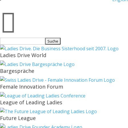

Suchen
nach:
Ladies Drive World
Bargespräche
Female Innovation Forum
League of Leading Ladies
Future League