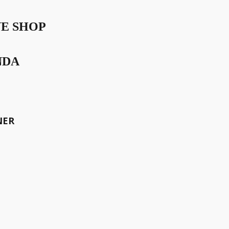
VE SHOP
NDA
 AUF MAURITIUS GEHÖRT.
meinsam die Welt bewegen.
NER