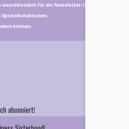
ie ausschliesslich für die Newsletter-Community gelten.
on Spezialkonditionen.
ändern können.
ch abonniert!
iness Sisterhood!