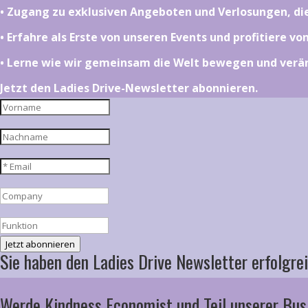
•⁠ ⁠⁠Zugang zu exklusiven Angeboten und Verlosungen, d
•⁠ ⁠⁠Erfahre als Erste von unseren Events und profitiere v
•⁠ ⁠⁠Lerne wie wir gemeinsam die Welt bewegen und ver
Jetzt den Ladies Drive-Newsletter abonnieren.
Jetzt abonnieren
Sie haben den Ladies Drive Newsletter erfolgrei
Werde Kindness Economist und Teil unserer Bus