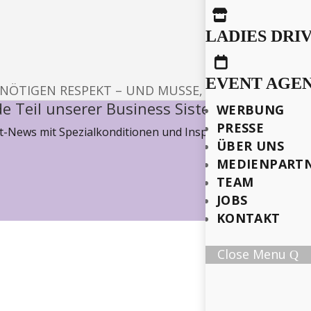

LADIES DRI

EVENT AGE
NÖTIGEN RESPEKT – UND MUSSE, WIE ES SICH HIER
e Teil unserer Business Sisterhood
WERBUNG
PRESSE
-News mit Spezialkonditionen und Inspiration, wie wir ge
ÜBER UNS
MEDIENPART
TEAM
JOBS
KONTAKT
Close Menu