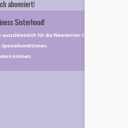
ch abonniert!
iness Sisterhood!
ie ausschliesslich für die Newsletter-Community gelten.
on Spezialkonditionen.
ändern können.