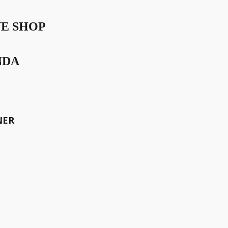
VE SHOP
NDA
de Range begleitet, soll
Fotoshooting in der Carezza
u überzeugen und zu hören,
NER
meinsam die Welt bewegen.