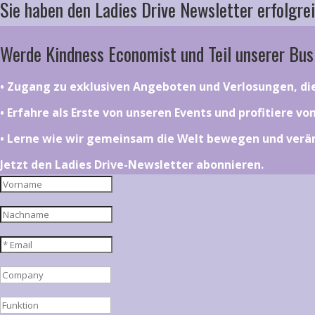
Sie haben den Ladies Drive Newsletter erfolgrei
Werde Kindness Economist und Teil unserer Bus
•⁠ ⁠⁠Zugang zu exklusiven Angeboten und Verlosungen, d
•⁠ ⁠⁠Erfahre als Erste von unseren Events und profitiere v
•⁠ ⁠⁠Lerne wie wir gemeinsam die Welt bewegen und ver
Jetzt den Ladies Drive-Newsletter abonnieren.