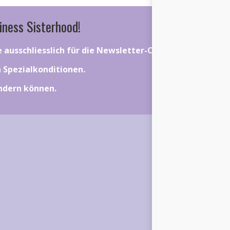
iness Sisterhood!
ie ausschliesslich für die Newsletter-Community gelten.
on Spezialkonditionen.
ändern können.