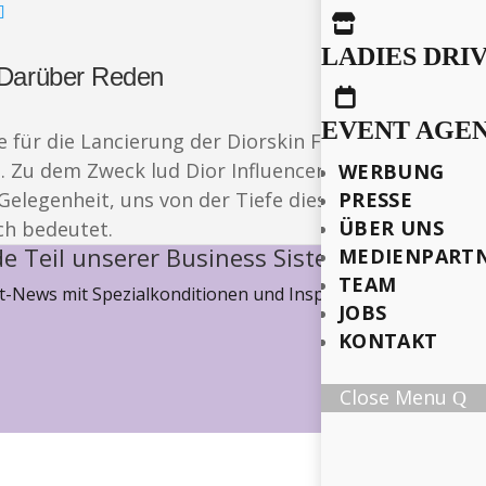

LADIES DRI
r Darüber Reden

EVENT AGE
für die Lancierung der Diorskin Forever Natural Nu
ll. Zu dem Zweck lud Dior Influencerinnen zu einem 
WERBUNG
e Gelegenheit, uns von der Tiefe dieses Vorhabens z
PRESSE
ÜBER UNS
ch bedeutet.
e Teil unserer Business Sisterhood
MEDIENPART
TEAM
-News mit Spezialkonditionen und Inspiration, wie wir ge
JOBS
KONTAKT
Close Menu