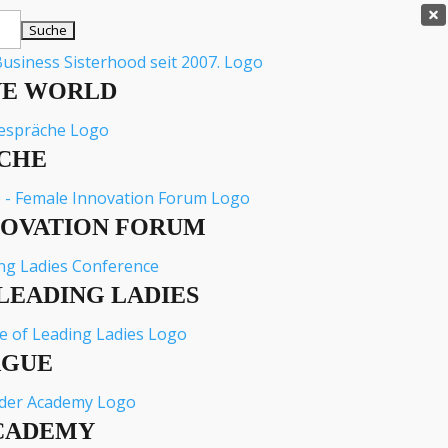

VE WORLD
CHE
NOVATION FORUM
LEADING LADIES
AGUE
CADEMY