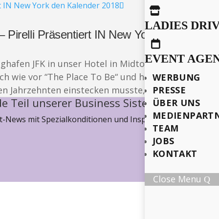

LADIES DRI
Pirelli Präsentiert IN New York den Kalend

EVENT AGE
Flughafen JFK in unser Hotel in Midtown Manhattan 
h wie vor “The Place To Be“ und hat an Anziehungs- 
WERBUNG
zten Jahrzehnten einstecken musste, kein bisschen ve
PRESSE
e Teil unserer Business Sisterhood
ÜBER UNS
MEDIENPART
-News mit Spezialkonditionen und Inspiration, wie wir ge
TEAM
JOBS
KONTAKT
Close Menu