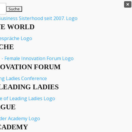

VE WORLD
CHE
NOVATION FORUM
LEADING LADIES
AGUE
CADEMY