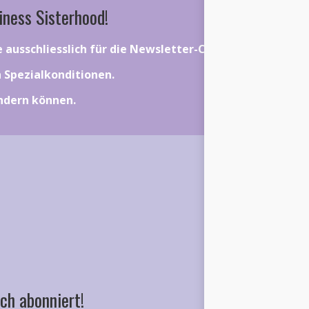
iness Sisterhood!
ie ausschliesslich für die Newsletter-Community gelten.
on Spezialkonditionen.
ändern können.
ch abonniert!