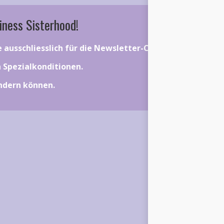
iness Sisterhood!
ie ausschliesslich für die Newsletter-Community gelten.
on Spezialkonditionen.
ändern können.