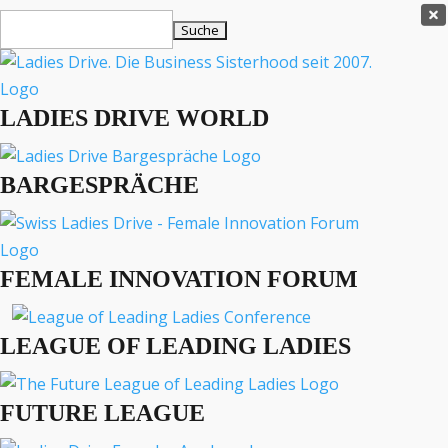
Ladies Drive Shop

Suchen
×
nach:
Es befinden sich keine Produkte im Warenkorb.

LADIES DRIVE WORLD
MENÜ
BARGESPRÄCHE
Interviews
Business
Lifestyle
FEMALE INNOVATION FORUM
Events
Travel
Podcast
LEAGUE OF LEADING LADIES
English
FUTURE LEAGUE
LADIES DRIVE ARCHIV
Mallorca