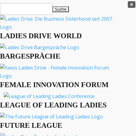
Ladies Drive Shop

Suchen
×
nach:
Es befinden sich keine Produkte im Warenkorb.

LADIES DRIVE WORLD
MENÜ
BARGESPRÄCHE
Interviews
Business
Lifestyle
FEMALE INNOVATION FORUM
Events
Travel
Podcast
LEAGUE OF LEADING LADIES
English
FUTURE LEAGUE
LADIES DRIVE ARCHIV
Lucas Schellenberger