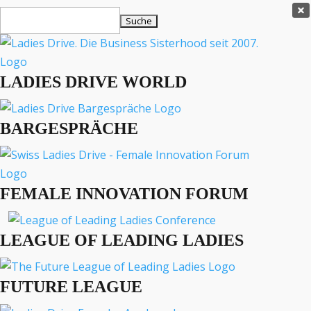
Ladies Drive Shop

Suchen
×
nach:
Es befinden sich keine Produkte im Warenkorb.

LADIES DRIVE WORLD
MENÜ
BARGESPRÄCHE
Interviews
Business
Lifestyle
FEMALE INNOVATION FORUM
Events
Travel
Podcast
LEAGUE OF LEADING LADIES
English
FUTURE LEAGUE
LADIES DRIVE ARCHIV
Künzli SwissSchuh AG