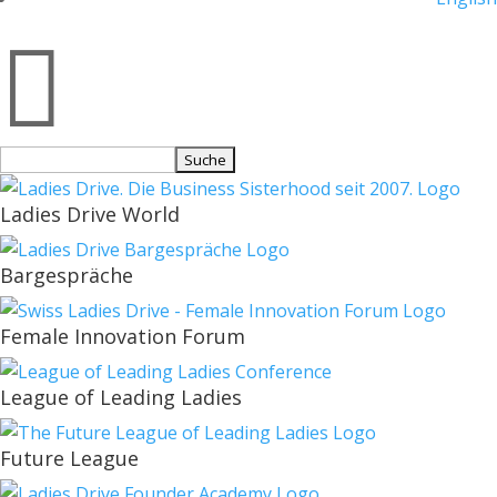

Suchen
nach:
Ladies Drive World
Bargespräche
Female Innovation Forum
League of Leading Ladies
Future League