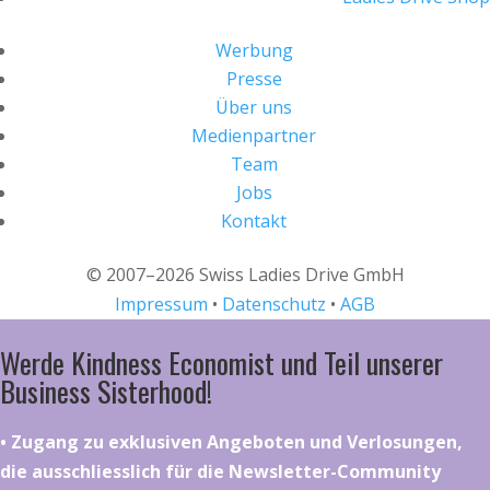
Werbung
Presse
Über uns
Medienpartner
Team
Jobs
Kontakt
© 2007–2026 Swiss Ladies Drive GmbH
Impressum
•
Datenschutz
•
AGB
Werde Kindness Economist und Teil unserer
Business Sisterhood!
•⁠ ⁠⁠Zugang zu exklusiven Angeboten und Verlosungen,
die ausschliesslich für die Newsletter-Community