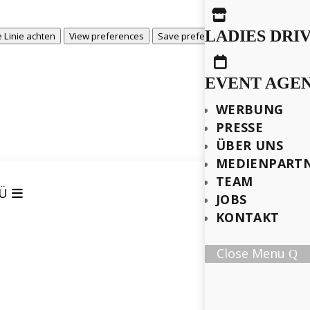

LADIES DRI
View prefere
 Linie achten
View preferences
Save preferences

EVENT AGE
WERBUNG
PRESSE
ÜBER UNS
MEDIENPART
TEAM
Ü
JOBS
KONTAKT
Close Menu