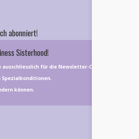
ch abonniert!
iness Sisterhood!
ie ausschliesslich für die Newsletter-Community gelten.
on Spezialkonditionen.
ändern können.