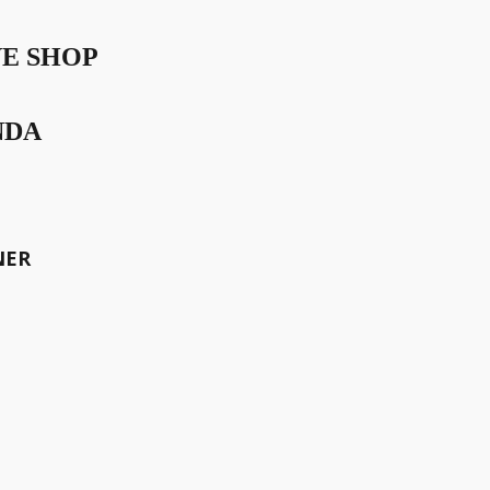
VE SHOP
nces
NDA
NER