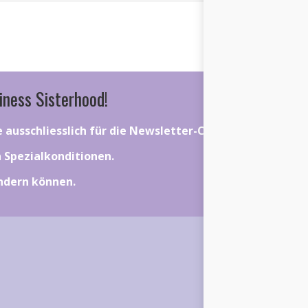
iness Sisterhood!
ie ausschliesslich für die Newsletter-Community gelten.
on Spezialkonditionen.
ändern können.