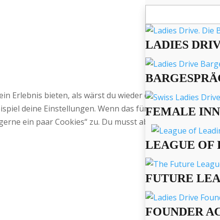
Suchen
nach:
LADIES DRI
BARGESPRÄ
 ein Erlebnis bieten, als wärst du wieder daheim bei Oma,
spiel deine Einstellungen. Wenn das für Dich okay ist, sti
FEMALE IN
gerne ein paar Cookies“ zu. Du musst aber natürlich nicht.
LEAGUE OF 
FUTURE LE
FOUNDER A