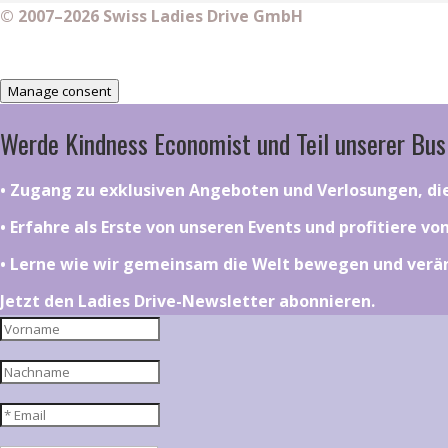
© 2007–2026 Swiss Ladies Drive GmbH
Manage consent
Werde Kindness Economist und Teil unserer Bus
•⁠ ⁠⁠Zugang zu exklusiven Angeboten und Verlosungen, d
•⁠ ⁠⁠Erfahre als Erste von unseren Events und profitiere v
•⁠ ⁠⁠Lerne wie wir gemeinsam die Welt bewegen und ver
Jetzt den Ladies Drive-Newsletter abonnieren.