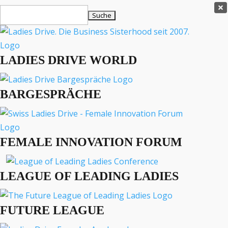
Ladies Drive Shop

Suchen
×
nach:
Es befinden sich keine Produkte im Warenkorb.

LADIES DRIVE WORLD
MENÜ
BARGESPRÄCHE
Interviews
Business
Lifestyle
FEMALE INNOVATION FORUM
Events
Travel
Podcast
LEAGUE OF LEADING LADIES
English
FUTURE LEAGUE
«
»
LADIES DRIVE ARCHIV