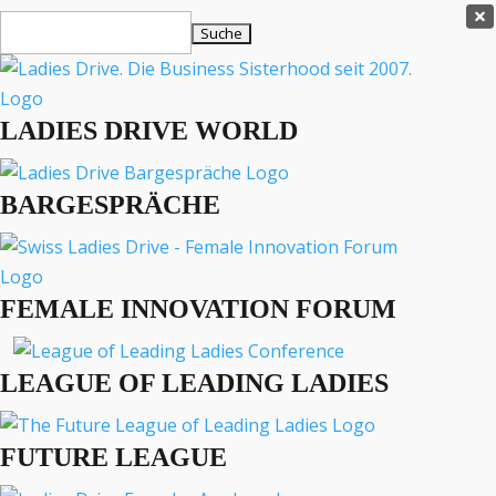
Ladies Drive Shop

Suchen
×
nach:
Es befinden sich keine Produkte im Warenkorb.

LADIES DRIVE WORLD
MENÜ
BARGESPRÄCHE
Interviews
Business
Lifestyle
FEMALE INNOVATION FORUM
Events
Travel
Podcast
LEAGUE OF LEADING LADIES
English
FUTURE LEAGUE
LADIES DRIVE ARCHIV
Erinnerungsstücken