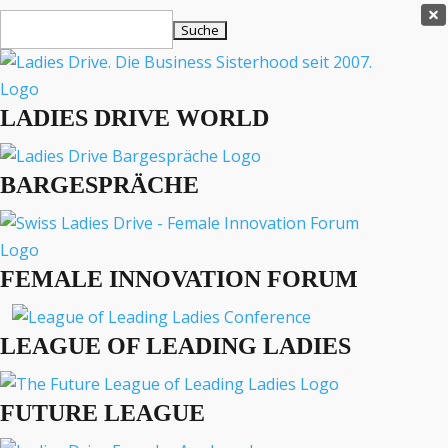
Ladies Drive Shop

Suchen
×
nach:
Es befinden sich keine Produkte im Warenkorb.

LADIES DRIVE WORLD
MENÜ
BARGESPRÄCHE
Interviews
Business
Lifestyle
FEMALE INNOVATION FORUM
Events
Travel
Podcast
LEAGUE OF LEADING LADIES
English
FUTURE LEAGUE
LADIES DRIVE ARCHIV
Bargespräche Vol. 25