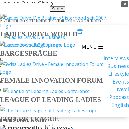
Ladies Drive Shop

Suchen
×
nach:
Es befinden sich keine Produkte im Warenkorb.

LADIES DRIVE WORLD
MENÜ
BARGESPRÄCHE
Interviews
Business
Lifestyle
FEMALE INNOVATION FORUM
Events
Travel
Podcast
LEAGUE OF LEADING LADIES
English
FUTURE LEAGUE
LADIES DRIVE ARCHIV
Annemette Kissow