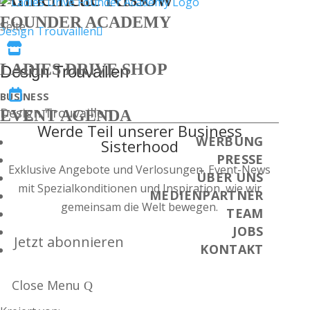
FOUNDER ACADEMY
Seite

LADIES DRIVE SHOP
Design Trouvaillen

BUSINESS
Design Trouvaillen
EVENT AGENDA
Werde Teil unserer Business
WERBUNG
Sisterhood
PRESSE
Exklusive Angebote und Verlosungen, Event-News
ÜBER UNS
mit Spezialkonditionen und Inspiration, wie wir
MEDIENPARTNER
gemeinsam die Welt bewegen.
TEAM
JOBS
Jetzt abonnieren
KONTAKT
Close Menu