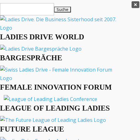
Ladies Drive Shop

Suchen
×
nach:
Es befinden sich keine Produkte im Warenkorb.

LADIES DRIVE WORLD
MENÜ
BARGESPRÄCHE
Interviews
Business
Lifestyle
FEMALE INNOVATION FORUM
Events
Travel
Podcast
LEAGUE OF LEADING LADIES
English
FUTURE LEAGUE
LADIES DRIVE ARCHIV
Annemarie Illy