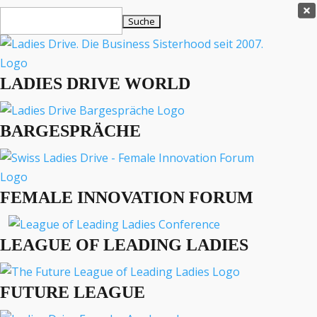
Ladies Drive Shop

Suchen
×
nach:
Es befinden sich keine Produkte im Warenkorb.

LADIES DRIVE WORLD
MENÜ
BARGESPRÄCHE
Interviews
Business
Lifestyle
FEMALE INNOVATION FORUM
Events
Travel
Podcast
LEAGUE OF LEADING LADIES
English
FUTURE LEAGUE
LADIES DRIVE ARCHIV
7 For All mankind