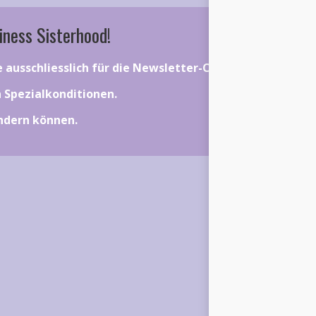
iness Sisterhood!
ie ausschliesslich für die Newsletter-Community gelten.
on Spezialkonditionen.
ändern können.