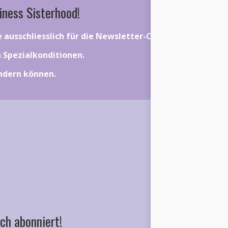
iness Sisterhood!
ie ausschliesslich für die Newsletter-Community gelten.
on Spezialkonditionen.
ändern können.
ch abonniert!