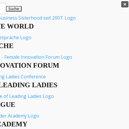

VE WORLD
CHE
NOVATION FORUM
LEADING LADIES
AGUE
CADEMY