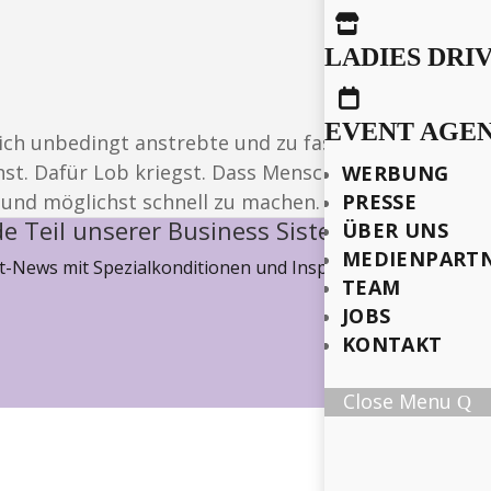

LADIES DRI

EVENT AGE
 ich unbedingt anstrebte und zu fassen suchte. Perf
. Dafür Lob kriegst. Dass Menschen dich nicht krit
WERBUNG
t und möglichst schnell zu machen.
PRESSE
e Teil unserer Business Sisterhood
ÜBER UNS
MEDIENPART
-News mit Spezialkonditionen und Inspiration, wie wir ge
TEAM
JOBS
KONTAKT
Close Menu