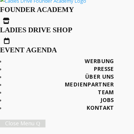
So Reist Frau Heute
FOUNDER ACADEMY

LADIES DRIVE SHOP

Text: Mira Zawrzykraj
EVENT AGENDA
Fotos / Videos: Land Rover Press
WERBUNG
Später lesen
PRESSE
ÜBER UNS
MEDIENPARTNER
TEAM
JOBS
Female Innovation Forum Vol. 9
KONTAKT
21. Oktober 2026.
Jetzt Ticket sichern!
Close Menu