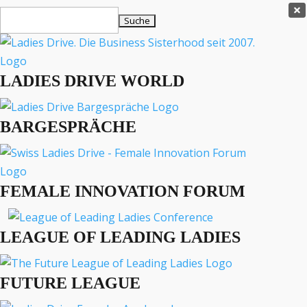
Ladies Drive Shop

Suchen
×
nach:
Es befinden sich keine Produkte im Warenkorb.

LADIES DRIVE WORLD
MENÜ
BARGESPRÄCHE
Interviews
Business
Lifestyle
FEMALE INNOVATION FORUM
Events
Travel
Podcast
LEAGUE OF LEADING LADIES
English
FUTURE LEAGUE
LIFESTYLE