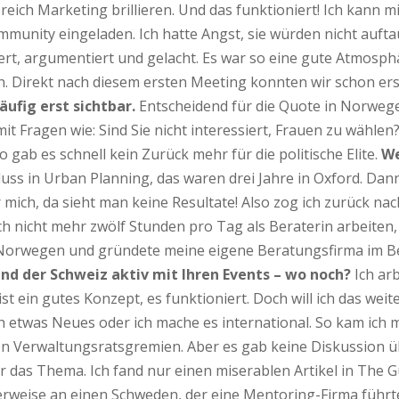
ereich Marketing brillieren. Und das funktioniert! Ich kann 
munity eingeladen. Ich hatte Angst, sie würden nicht aufta
ert, argumentiert und gelacht. Es war so eine gute Atmosph
Direkt nach diesem ersten Meeting konnten wir schon erste 
fig erst sichtbar.
Entscheidend für die Quote in Norwe
t Fragen wie: Sind Sie nicht interessiert, Frauen zu wählen?
o gab es schnell kein Zurück mehr für die politische Elite.
We
ss in Urban Planning, das waren drei Jahre in Oxford. Dan
für mich, da sieht man keine Resultate! Also zog ich zurück
ich nicht mehr zwölf Stunden pro Tag als Beraterin arbeite
nach Norwegen und gründete meine eigene Beratungsfirma i
und der Schweiz aktiv mit Ihren Events – wo noch?
Ich ar
st ein gutes Konzept, es funktioniert. Doch will ich das weite
 etwas Neues oder ich mache es international. So kam ich m
en Verwaltungsratsgremien. Aber es gab keine Diskussion ü
̈r das Thema. Ich fand nur einen miserablen Artikel in The G
erweise an einen Schweden, der eine Mentoring-Firma führte.