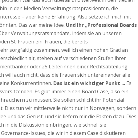
plötzlich war das auch überall und weltweit in den Medien
ufhin in den Medien Verwaltungsratspräsidenten, die
nteresse – aber keine Erfahrung. Also setzte ich mich mit
 könnten. Das war meine Idee.
Und Ihr „Professional Boards
rüber Verwaltungsratsmandate, indem sie an unseren
aden 50 Frauen ein. Frauen, die bereits
sehr sorgfältig zusammen, weil ich einen hohen Grad an
schiedlich alt, stehen auf verschiedenen Stufen ihrer
estmentbanker oder 25 Leiterinnen einer Rechtsabteilung
h will auch nicht, dass die Frauen sich untereinander alle
 meine Konkurrentinnen.
Das ist ein wichtiger Punkt ...
Es
orsitzenden. Es gibt immer einen Board Case, also ein
räuchern zu müssen. Sie sollen schlicht ihr Potenzial
. Dies tun wir mittlerweile nicht nur in Norwegen, sondern
e und das Gerüst, und sie liefern mir die Fakten dazu. Dies
h in die Diskussion einbringen, wie schnell sie
 Governance-Issues, die wir in diesem Case diskutieren.