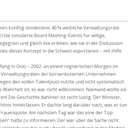
men künftig mindestens 40 % weibliche Verwaltungsräte
rste simulierte Board Meeting-Events für willige,
egnen und gleich live erleben, wie sie in der Diskussion
es dieses Konzept in die Schweiz exportieren – mit Hilfe
nfang in Oslo – 2002, an einem regnerischen Morgen im
den Verwaltungsräten der börsenkotierten Unternehmen
wegen den vollen Talentpool nutzte und nicht systematisch
ie Wahrheit ist, es war nicht willkommen. Niemand wollte es!
en! Die Geschichte dahinter ist recht lustig. Der Minister,
tnis hinterlassen. Er dachte lang darüber nach, was er tun
er Frauenquote. Am nächsten Tag war das eine der Top-
sen“ hatte zu informieren. Der war über die Sache nicht