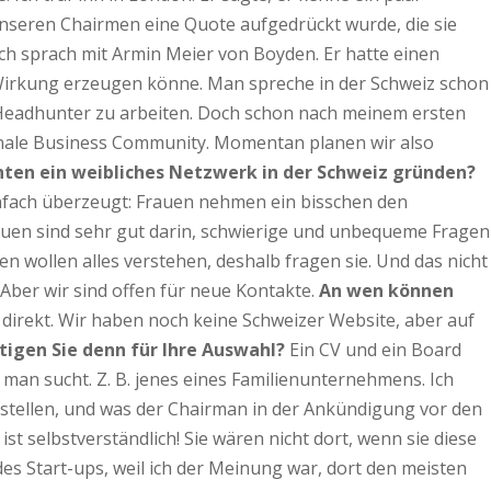
unseren Chairmen eine Quote aufgedrückt wurde, die sie
ch sprach mit Armin Meier von Boyden. Er hatte einen
ne Wirkung erzeugen könne. Man spreche in der Schweiz schon
nem Headhunter zu arbeiten. Doch schon nach meinem ersten
tionale Business Community. Momentan planen wir also
ten ein weibliches Netzwerk in der Schweiz gründen?
nfach überzeugt: Frauen nehmen ein bisschen den
rauen sind sehr gut darin, schwierige und unbequeme Fragen
n wollen alles verstehen, deshalb fragen sie. Und das nicht
 Aber wir sind offen für neue Kontakte.
An wen können
direkt. Wir haben noch keine Schweizer Website, aber auf
igen Sie denn für Ihre Auswahl?
Ein CV und ein Board
 man sucht. Z. B. jenes eines Familienunternehmens. Ich
rstellen, und was der Chairman in der Ankündigung vor den
ist selbstverständlich! Sie wären nicht dort, wenn sie diese
es Start-ups, weil ich der Meinung war, dort den meisten