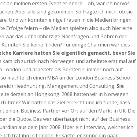
mich an meinen ersten Event erinnern – oh, war ich nervös!
uchen. Aber alle sind gekommen. So fragte ich mich, ob sie
äre. Und wir konnten einige Frauen in die Medien bringen,
Erfolge feiern – die Medien spielten also auch hier eine
gen war das unbarmherzige Nachfragen und Bohren der
 Konnten Sie keine fi nden? Für einige Chairmen war dies
lche Karriere hatten Sie eigentlich gemacht, bevor Sie
n kam ich zurück nach Norwegen und arbeitete erst mal auf
 nach London und arbeitete als Beraterin, immer noch auf
n, so machte ich einen MBA an der London Business School.
m Bereich Headhunting, Management und Consulting.
Sie
beite derzeit an Hongkong. 2008 hatten wir in Norwegen
rführen? Wir hatten das Ziel erreicht und ich fühlte, dass
it einem Business Partner vor Ort auf den Markt in UK. Die
ber die Quote. Das war überhaupt nicht auf der Business
uardian aus dem Jahr 2008! Über ein Interview, welches ich
 Ich traf ihn in London. Er sagte, er kenne ein paar