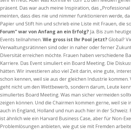
sehr erfreut. Aber was konnte er tun? Zu den Medien gehen 
präsent. Das war auch meine Inspiration, das „Professional
meinten, dass dies nie und nimmer funktionieren werde, da F
Papier und Stift hin und schrieb eine Liste mit Frauen, die 
Forum“ war von Anfang an ein Erfolg?
Ja. Bis zum heutig
Events teilnahmen.
Wie gross ist Ihr Pool jetzt?
Global? Vi
Verwaltungsrätinnen sind oder in naher oder ferner Zukunf
Diversität erreichen möchte. Frauen haben verschiedene Ba
Karriere. Das Event simuliert ein Board Meeting. Die Disku
hätten. Wir investieren also viel Zeit darin, eine gute, inte
schon kennen, weil sie aus der gleichen Industrie kommen. 
geht nicht um den Wettbewerb, sondern darum, Leute kenne
simuliertes Board Meeting. Was man sicher vermeiden sollte, 
zeigen können. Und die Chairmen kommen gerne, weil sie int
auch in England, Holland und nun auch hier in der Schweiz. P
ist ähnlich wie ein Harvard Business Case, aber für Non-Ex
Problemlösungen anbieten, wie gut sie mit Fremden arbeiten