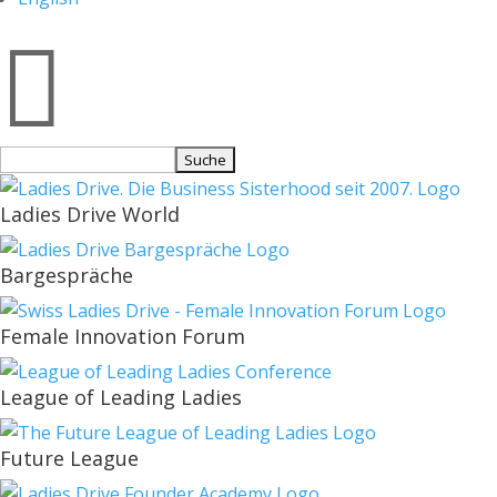

Suchen
nach:
Ladies Drive World
Bargespräche
Female Innovation Forum
League of Leading Ladies
Future League