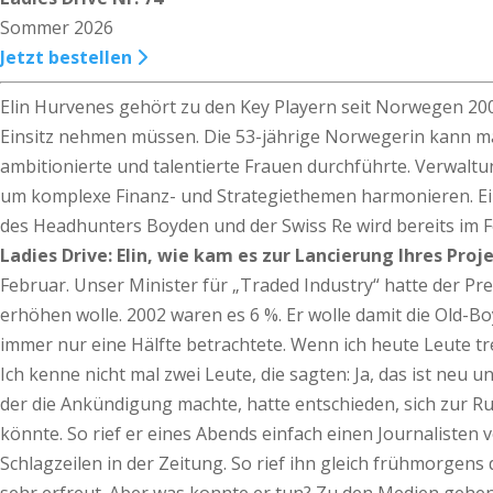
Sommer 2026
Jetzt bestellen
Elin Hurvenes gehört zu den Key Playern seit Norwegen 200
Einsitz nehmen müssen. Die 53-jährige Norwegerin kann man 
ambitionierte und talentierte Frauen durchführte. Verwalt
um komplexe Finanz- und Strategiethemen harmonieren. Eine 
des Headhunters Boyden und der Swiss Re wird bereits im F
Ladies Drive: Elin, wie kam es zur Lancierung Ihres Pro
Februar. Unser Minister für „Traded Industry“ hatte der 
erhöhen wolle. 2002 waren es 6 %. Er wolle damit die Old-
immer nur eine Hälfte betrachtete. Wenn ich heute Leute tre
Ich kenne nicht mal zwei Leute, die sagten: Ja, das ist neu u
der die Ankündigung machte, hatte entschieden, sich zur Ru
könnte. So rief er eines Abends einfach einen Journalisten
Schlagzeilen in der Zeitung. So rief ihn gleich frühmorgens