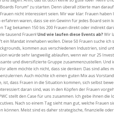
und sagen: Ähm, das ist doch keine so gute Idee? Nein! Und 
 Boards Forum“ zu starten. Denn überall zitierte man dara
rauen nicht interessiert seien. Mir war klar: Frauen haben I
so erfahren waren, dass sie ein Gewinn für jedes Board sein
en Tag bekamen 150 bis 200 Frauen direkt oder indirekt da
ele tausend Frauen!
Und wie laufen diese Events ab?
Wir l
t ein Mandat innehaben wollen. Diese 50 Frauen suche ich 
ckgrounds, kommen aus verschiedenen Industrien, sind unter
ssion würde sehr langweilig ablaufen, wenn wir nur 25 Inv
ressante und diversifizierte Gruppe zusammenzustellen. Und ic
Vor allem möchte ich nicht, dass sie denken: Das sind alles
nzulernen. Auch möchte ich einen guten Mix aus Vorstandsv
ist, dass Frauen in die Situation kommen, sich selbst beweih
eressiert daran sind, was in den Köpfen der Frauen vorgeht
WC stellt den Case für uns zusammen. Ich gebe ihnen die Ide
ecutives. Nach so einem Tag sieht man gut, welche Frauen sic
 können. Meist sind es daher strategische, finanzielle oder