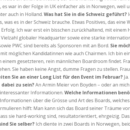
 es war in der Folge in UK einfacher als in Norwegen, weil 
äter auch in Holland.
Was hat Sie in die Schweiz geführt?
I
das, was es in der Schweiz brauche. Etwas Positives, das ei
en Erfolg. Ich war erst ein bisschen zurückhaltend, mit ei
ine Vielzahl globaler Headquarter sowie eine starke interna
 sowie PWC sind bereits als Sponsoren mit an Bord.
Sie möch
 mit möglichen Kandidatinnen wie auch Chairmen. Ich bin ei
in einem gesetzteren, rein männlichen Boardroom findet. F
ehen. Sie haben keine Angst, dumme Fragen zu stellen. Fraue
iten Sie an einer Long List für den Event im Februar?
Ja.
 dabei zu sein?
An Armin Meier von Boyden – oder an mich 
 interessanter Informationen.
Welche Informationen benöt
 Informationen über die Grösse und Art des Boards, welches
Formulieren hilft: Man kann sich das Board seiner Träume vo
ass sie hard-working sind, resultatorientiert, ehrgeizig. Das 
sind Sie selber?
Ich diente in zwei Boards in Norwegen, beid