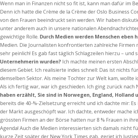
Wenn man in Finanzen nicht so fit ist, kann man dafür im B
Denn ich hatte die Crème de la Crème der Oslo Business Com
von den Frauen beeindruckt sein werden. Wir haben diskuti
unter anderem auch in unsere nationalen Abendnachrichten. 
gewichtige Rolle.
Durch Medien werden Menschen eben häu
Medien. Die Journalisten konfrontierten zahlreiche Firmen mi
sehr peinlich! Es gab fast täglich Schlagzeilen hierzu – und s
Unternehmerin wurden?
Ich machte meinen ersten Abschlu
diesem Gebiet. Ich realisierte indes schnell: Das ist nichts 
demselben Sektor. Als meine Tochter zur Welt kam, wollte 
Als ich fertig war, war ich geschieden. Ich ging zurück 
haben erzählt, Sie sind in Norwegen, England, Holland 
bereits die 40-%-Zielsetzung erreicht und ich dachte mir: Es i
der Markt ausgeschöpft war. Ich dachte, entweder mache ich
grössten Firmen an der Börse hatten nur 8 % Frauen in ihr
Agenda! Auch die Medien interessierten sich damals nicht fu
kurze Zeit später der New York Times gab, geriet ich lustig