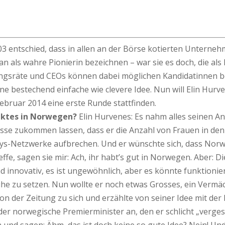
3 entschied, dass in allen an der Börse kotierten Unterneh
als wahre Pionierin bezeichnen – war sie es doch, die als E
ungsräte und CEOs können dabei möglichen Kandidatinnen beg
bestechend einfache wie clevere Idee. Nun will Elin Hurven
ebruar 2014 eine erste Runde stattfinden.
jektes in Norwegen?
Elin Hurvenes: Es nahm alles seinen A
Presse zukommen lassen, dass er die Anzahl von Frauen in 
Boys-Netzwerke aufbrechen. Und er wünschte sich, dass Nor
ffe, sagen sie mir: Ach, ihr habt’s gut in Norwegen. Aber: D
nd innovativ, es ist ungewöhnlich, aber es könnte funktionier
he zu setzen. Nun wollte er noch etwas Grosses, ein Vermäch
 von der Zeitung zu sich und erzählte von seiner Idee mit d
 der norwegische Premierminister an, den er schlicht „verges