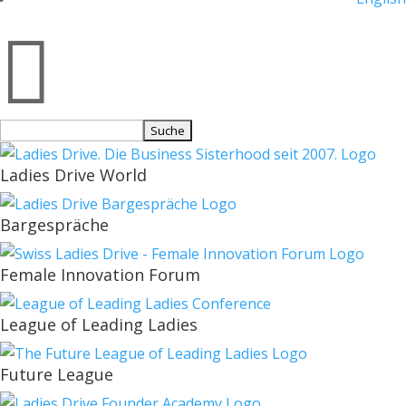

Suchen
nach:
Ladies Drive World
Bargespräche
Female Innovation Forum
League of Leading Ladies
Future League