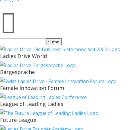

Suchen
nach:
Ladies Drive World
Bargespräche
Female Innovation Forum
League of Leading Ladies
Future League