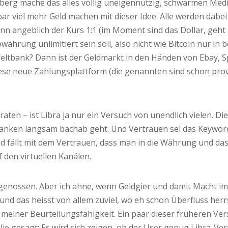
erg mache das alles völlig uneigennützig, schwärmen Medien 
 viel mehr Geld machen mit dieser Idee. Alle werden dabei
n angeblich der Kurs 1:1 (im Moment sind das Dollar, geht s
währung unlimitiert sein soll, also nicht wie Bitcoin nur in
Weltbank? Dann ist der Geldmarkt in den Händen von Ebay, S
iese neue Zahlungsplattform (die genannten sind schon provi
s
aten – ist Libra ja nur ein Versuch von unendlich vielen. Di
anken langsam bachab geht. Und Vertrauen sei das Keyword,
d fällt mit dem Vertrauen, dass man in die Währung und da
 den virtuellen Kanälen.
genossen. Aber ich ahne, wenn Geldgier und damit Macht im S
 das heisst von allem zuviel, wo eh schon Überfluss herrsc
einer Beurteilungsfähigkeit. Ein paar dieser früheren Vers
. Wie gesagt: Es wird sich zeigen, ob der User genug Libra-