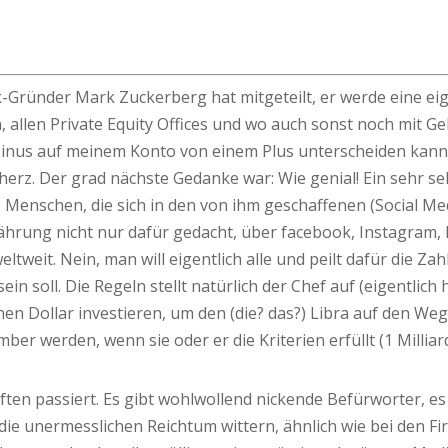
ok-Gründer Mark Zuckerberg hat mitgeteilt, er werde eine ei
 allen Private Equity Offices und wo auch sonst noch mit Ge
Minus auf meinem Konto von einem Plus unterscheiden kann.
erz. Der grad nächste Gedanke war: Wie genial! Ein sehr se
die Menschen, die sich in den von ihm geschaffenen (Social 
ie Währung nicht nur dafür gedacht, über facebook, Instagr
ltweit. Nein, man will eigentlich alle und peilt dafür die Z
in soll. Die Regeln stellt natürlich der Chef auf (eigentlich 
n Dollar investieren, um den (die? das?) Libra auf den Weg z
mber werden, wenn sie oder er die Kriterien erfüllt (1 Millia
ften passiert. Es gibt wohlwollend nickende Befürworter, es
die unermesslichen Reichtum wittern, ähnlich wie bei den Fi