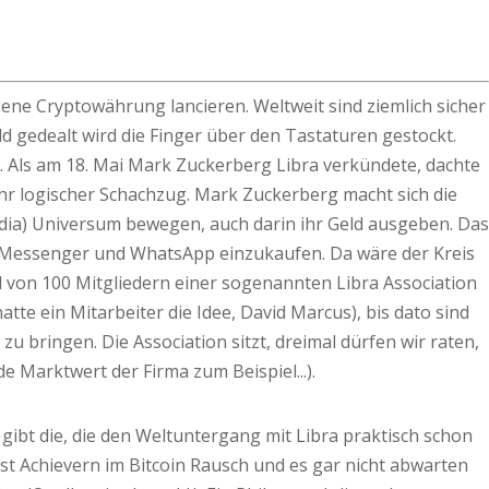
gene Cryptowährung lancieren. Weltweit sind ziemlich sicher
ld gedealt wird die Finger über den Tastaturen gestockt.
 Als am 18. Mai Mark Zuckerberg Libra verkündete, dachte
hr logischer Schachzug. Mark Zuckerberg macht sich die
Media) Universum bewegen, auch darin ihr Geld ausgeben. Das
am, Messenger und WhatsApp einzukaufen. Da wäre der Kreis
ahl von 100 Mitgliedern einer sogenannten Libra Association
hatte ein Mitarbeiter die Idee, David Marcus), bis dato sind
u bringen. Die Association sitzt, dreimal dürfen wir raten,
rde Marktwert der Firma zum Beispiel...).
 gibt die, die den Weltuntergang mit Libra praktisch schon
rst Achievern im Bitcoin Rausch und es gar nicht abwarten