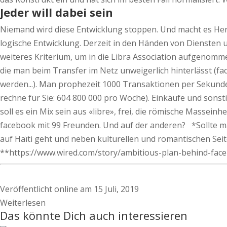
Jeder will dabei sein
Niemand wird diese Entwicklung stoppen. Und macht es Herr 
logische Entwicklung. Derzeit in den Händen von Diensten u
weiteres Kriterium, um in die Libra Association aufgenomme
die man beim Transfer im Netz unweigerlich hinterlässt (fac
werden...). Man prophezeit 1000 Transaktionen per Sekund
rechne für Sie: 604 800 000 pro Woche). Einkäufe und sonst
soll es ein Mix sein aus «libre», frei, die römische Massein
facebook mit 99 Freunden. Und auf der anderen? *Sollte man
auf Haïti geht und neben kulturellen und romantischen Sei
**https://www.wired.com/story/ambitious-plan-behind-face
Veröffentlicht online am 15 Juli, 2019
Weiterlesen
Das könnte Dich auch interessieren