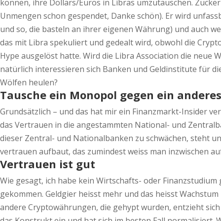
können, ihre Dollars/Euros in Libras umzutauschen. Zuckerb
Unmengen schon gespendet, Danke schön). Er wird unfassbar
und so, die basteln an ihrer eigenen Währung) und auch wen
das mit Libra spekuliert und gedealt wird, obwohl die Crypto
Hype ausgelöst hatte. Wird die Libra Association die neue 
natürlich interessieren sich Banken und Geldinstitute für d
Wölfen heulen?
Tausche ein Monopol gegen ein andere
Grundsätzlich – und das hat mir ein Finanzmarkt-Insider verr
das Vertrauen in die angestammten National- und Zentralb
dieser Zentral- und Nationalbanken zu schwächen, steht un
vertrauen aufbaut, das zumindest weiss man inzwischen auf
Vertrauen ist gut
Wie gesagt, ich habe kein Wirtschafts- oder Finanzstudium 
gekommen. Geldgier heisst mehr und das heisst Wachstum und
andere Cryptowährungen, die gehypt wurden, entzieht sich m
das Konstrukt ein und hat sich im besten Fall normalisiert