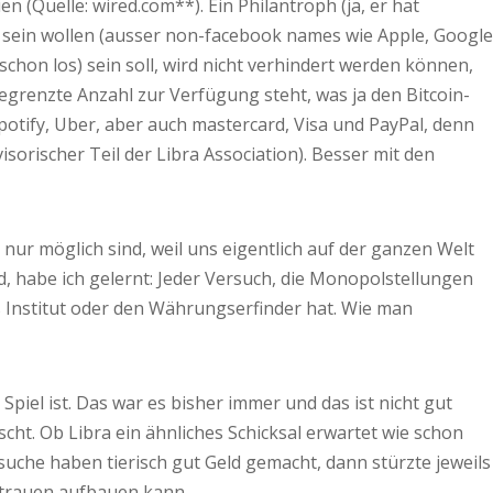
(Quelle: wired.com**). Ein Philantroph (ja, er hat
 sein wollen (ausser non-facebook names wie Apple, Google
chon los) sein soll, wird nicht verhindert werden können,
 begrenzte Anzahl zur Verfügung steht, was ja den Bitcoin-
potify, Uber, aber auch mastercard, Visa und PayPal, denn
sorischer Teil der Libra Association). Besser mit den
e nur möglich sind, weil uns eigentlich auf der ganzen Welt
 habe ich gelernt: Jeder Versuch, die Monopolstellungen
s Institut oder den Währungserfinder hat. Wie man
piel ist. Das war es bisher immer und das ist nicht gut
ht. Ob Libra ein ähnliches Schicksal erwartet wie schon
uche haben tierisch gut Geld gemacht, dann stürzte jeweils
Vertrauen aufbauen kann.