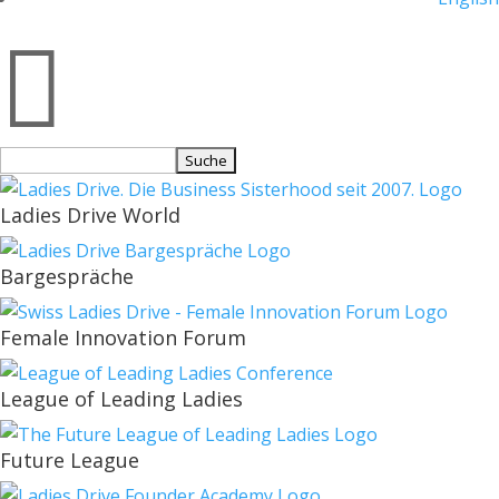

Suchen
nach:
Ladies Drive World
Bargespräche
Female Innovation Forum
League of Leading Ladies
Future League