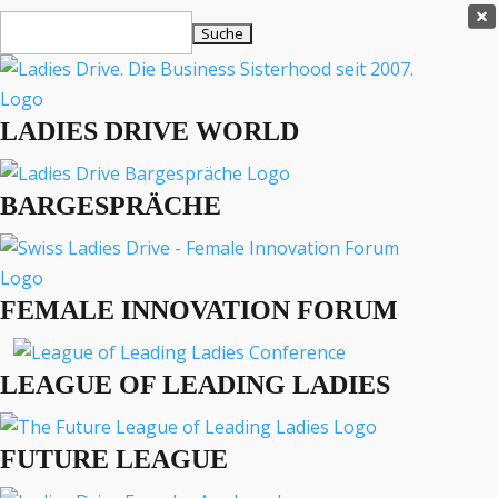
Ladies Drive Shop

Suchen
×
nach:
Es befinden sich keine Produkte im Warenkorb.

LADIES DRIVE WORLD
MENÜ
BARGESPRÄCHE
Interviews
Business
Lifestyle
FEMALE INNOVATION FORUM
Events
Travel
Podcast
LEAGUE OF LEADING LADIES
English
FUTURE LEAGUE
PODCAST
VIDEO