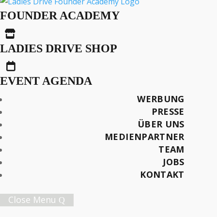
Ladies Drive Live-
FOUNDER ACADEMY
Podcast mit Manu

Burkart
LADIES DRIVE SHOP

EVENT AGENDA
WERBUNG
AUS DER SERIE
PRESSE
Ladies Drive Podcast
ÜBER UNS
MEDIENPARTNER
Idee & Realisation: Sandra-Stella Triebl
TEAM
Grafik, Produktion und Postproduktion: Andri
JOBS
Sigron
KONTAKT
Später lesen
Close Menu