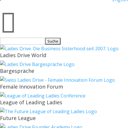

Suchen
nach:
Ladies Drive World
Bargespräche
Female Innovation Forum
League of Leading Ladies
Future League