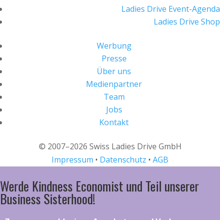
Ladies Drive Event-Agenda
Ladies Drive Shop
Werbung
Presse
Über uns
Medienpartner
Team
Jobs
Kontakt
© 2007–2026 Swiss Ladies Drive GmbH
Impressum
•
Datenschutz
•
AGB
Werde Kindness Economist und Teil unserer
Business Sisterhood!