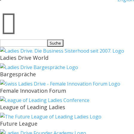

Suchen
nach:
Ladies Drive World
Bargespräche
Female Innovation Forum
League of Leading Ladies
Future League