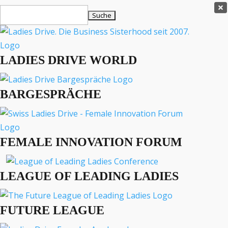
Ladies Drive Shop

Suchen
×
nach:
Es befinden sich keine Produkte im Warenkorb.

LADIES DRIVE WORLD
MENÜ
BARGESPRÄCHE
Interviews
Business
Lifestyle
FEMALE INNOVATION FORUM
Events
Travel
Podcast
LEAGUE OF LEADING LADIES
English
FUTURE LEAGUE
BUSINESS
ENGLISH
INTERVIEWS