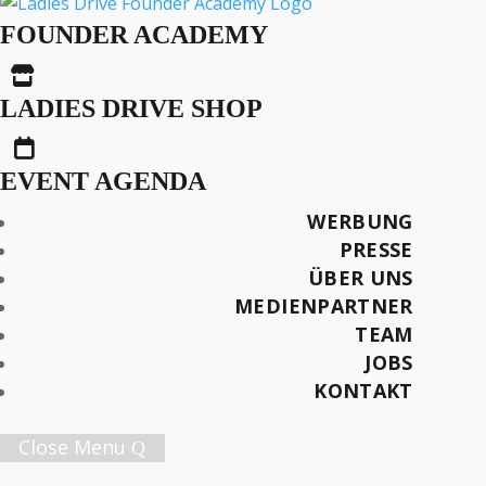
How to Handle
FOUNDER ACADEMY
Uncertainty: Lisa

Christen
LADIES DRIVE SHOP

EVENT AGENDA
Text: Lisa Christen
WERBUNG
Photos: Tomek Gola
PRESSE
ÜBER UNS
Später lesen
MEDIENPARTNER
TEAM
JOBS
KONTAKT
Female Innovation Forum Vol. 9
Close Menu
21. Oktober 2026.
Jetzt Ticket sichern!