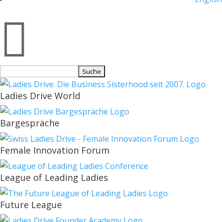

Suchen
nach:
Ladies Drive World
Bargespräche
Female Innovation Forum
League of Leading Ladies
Future League