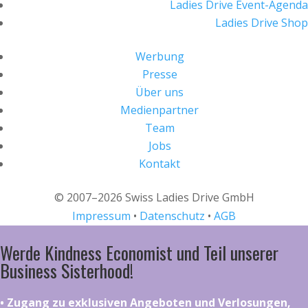
Ladies Drive Event-Agenda
Ladies Drive Shop
Werbung
Presse
Über uns
Medienpartner
Team
Jobs
Kontakt
© 2007–2026 Swiss Ladies Drive GmbH
Impressum
•
Datenschutz
•
AGB
Werde Kindness Economist und Teil unserer
Business Sisterhood!
•⁠ ⁠⁠Zugang zu exklusiven Angeboten und Verlosungen,