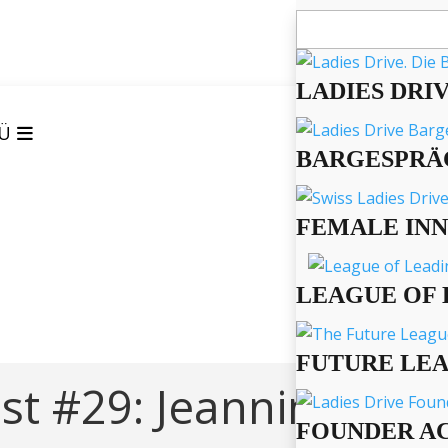
Suchen
nach:
LADIES DRI
Ü
BARGESPRÄ
FEMALE IN
LEAGUE OF 
FUTURE LE
st #29: Jeannine
FOUNDER A