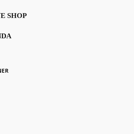
VE SHOP
NDA
NER
enschen – trotz Wellness,
gslos?