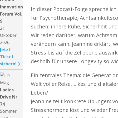
Innovation
In dieser Podcast-Folge spreche ic
Forum Vol.
für Psychotherapie, Achtsamkeitsco
9
suchen: innere Ruhe, Sicherheit un
21.
Wir reden darüber, warum Achtsamk
Oktober
2026.
verändern kann. Jeannine erklärt, 
Jetzt
Stress bis auf die Zellebene auswi
Ticket
deshalb für unsere Longevity so wich
sichern!
Ein zentrales Thema: die Generation,
Welt voller Reize, Likes und digita
Ladies
Leben?
Drive Nr.
Jeannine teilt konkrete Übungen: v
74
Stresshormone löst und wieder Freud
Sommer