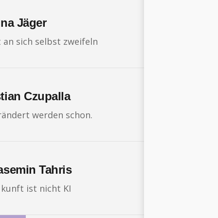
ina Jäger
 an sich selbst zweifeln
tian Czupalla
rändert werden schon.
Yasemin Tahris
unft ist nicht KI