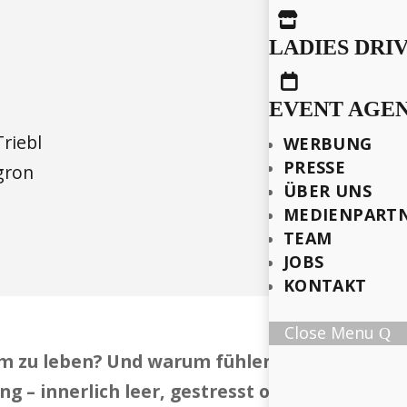

LADIES DRI

EVENT AGE
Triebl
WERBUNG
PRESSE
gron
ÜBER UNS
MEDIENPART
TEAM
JOBS
KONTAKT
Close Menu
m zu leben? Und warum fühlen sich so viele M
g – innerlich leer, gestresst oder orientierun