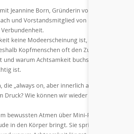
h mit Jeannine Born, Gründerin von Born Busines
ach und Vorstandsmitglied von Mindfulness Swiss
d Verbundenheit.
eit keine Modeerscheinung ist, sondern eine Ha
weshalb Kopfmenschen oft den Zugang zu ihren Ge
rkt und warum Achtsamkeit buchstäblich unsere 
tig ist.
 die „always on, aber innerlich ausgebrannt“ ist. 
lem Druck? Wie können wir wieder spüren – uns s
om bewussten Atmen über Mini-Pausen im Alltag b
e in den Körper bringt. Sie spricht über emotion