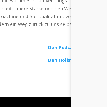
 und warum Achtsamkeit längst Einzug in die Arb
chkeit, innere Stärke und den Weg zu echter Gela
oaching und Spiritualität mit wissenschaftlicher 
ndern ein Weg zurück zu uns selbst.
Den Podcast auf Spotify
Den Holistic Health Podc