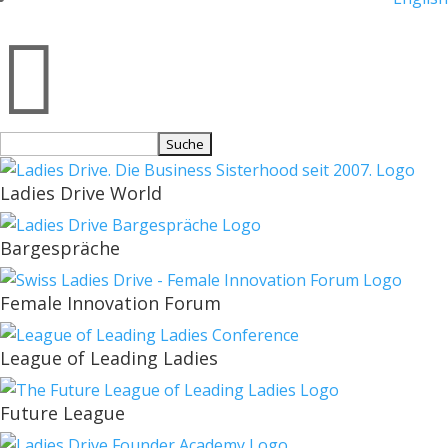

Suchen
nach:
Ladies Drive World
Bargespräche
Female Innovation Forum
League of Leading Ladies
Future League