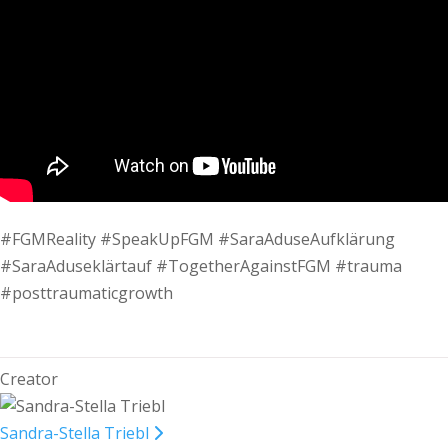
#FGMReality #SpeakUpFGM #SaraAduseAufklärung
#SaraAduseklärtauf #TogetherAgainstFGM #trauma
#posttraumaticgrowth
Creator
Sandra-Stella Triebl