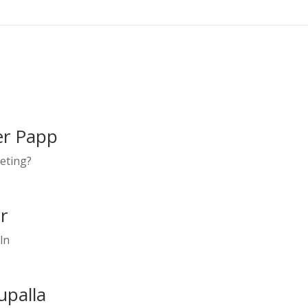
er Papp
keting?
r
ln
upalla