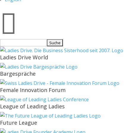

Suchen
nach:
Ladies Drive World
Bargespräche
Female Innovation Forum
League of Leading Ladies
Future League