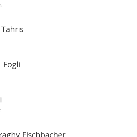
n.
 Tahris
 Fogli
i
t
uraghy Fischbacher