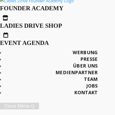
Gründen mit
FOUNDER ACADEMY
Leidenschaft und

Optimismus: So ticken
LADIES DRIVE SHOP
Unternehmerinnen in

Deutschland,
EVENT AGENDA
Österreich und der
WERBUNG
Schweiz
PRESSE
ÜBER UNS
MEDIENPARTNER
TEAM
JOBS
Später lesen
KONTAKT
Close Menu