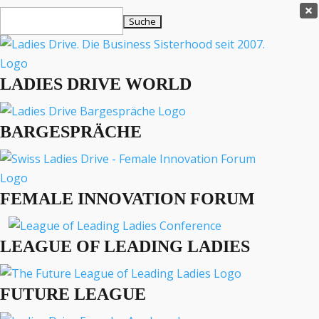
Ladies Drive Shop

Suchen
×
nach:
Es befinden sich keine Produkte im Warenkorb.

LADIES DRIVE WORLD
MENÜ
BARGESPRÄCHE
Interviews
Business
Lifestyle
FEMALE INNOVATION FORUM
Events
Travel
Podcast
LEAGUE OF LEADING LADIES
English
FUTURE LEAGUE
BUSINESS