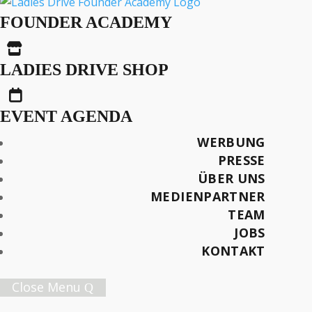
Geschmäcker Sind
FOUNDER ACADEMY
Verschieden, Obwohl…

LADIES DRIVE SHOP

EVENT AGENDA
Text: Mira Zawrzykraj
WERBUNG
Fotos / Videos: Land Rover Press
PRESSE
ÜBER UNS
Später lesen
MEDIENPARTNER
TEAM
JOBS
KONTAKT
Female Innovation Forum Vol. 9
21. Oktober 2026.
Close Menu
Jetzt Ticket sichern!