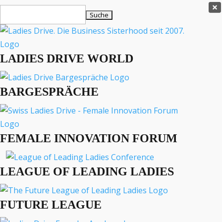
Ladies Drive Shop

Suchen
×
nach:
Es befinden sich keine Produkte im Warenkorb.

LADIES DRIVE WORLD
MENÜ
BARGESPRÄCHE
Interviews
Business
Lifestyle
FEMALE INNOVATION FORUM
Events
Travel
Podcast
LEAGUE OF LEADING LADIES
English
FUTURE LEAGUE
LIFESTYLE