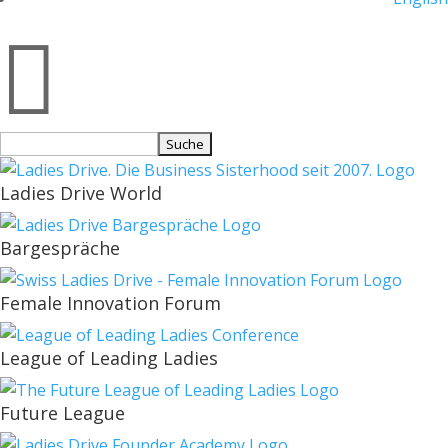

Suchen
nach:
Ladies Drive World
Bargespräche
Female Innovation Forum
League of Leading Ladies
Future League