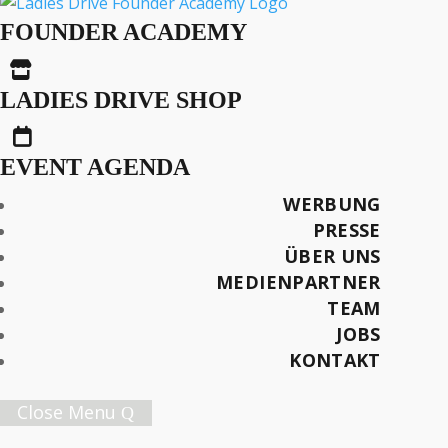
First Lady Gekonnt
FOUNDER ACADEMY
Anders.

LADIES DRIVE SHOP

Text: Mira Zawrzykraj
EVENT AGENDA
Fotos / Videos: Land Rover Press
WERBUNG
PRESSE
Später lesen
ÜBER UNS
MEDIENPARTNER
TEAM
JOBS
Female Innovation Forum Vol. 9
KONTAKT
21. Oktober 2026.
Jetzt Ticket sichern!
Close Menu