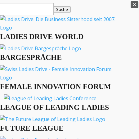
Ladies Drive Shop

Suchen
×
nach:
Es befinden sich keine Produkte im Warenkorb.

LADIES DRIVE WORLD
MENÜ
BARGESPRÄCHE
Interviews
Business
Lifestyle
FEMALE INNOVATION FORUM
Events
Travel
Podcast
LEAGUE OF LEADING LADIES
English
FUTURE LEAGUE
LIFESTYLE