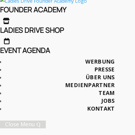
Einladung zu den Ladies
FOUNDER ACADEMY
Drive-bargesprächen

Vol. 26
LADIES DRIVE SHOP

EVENT AGENDA
WERBUNG
Später lesen
PRESSE
ÜBER UNS
MEDIENPARTNER
TEAM
Female Innovation Forum Vol. 9
JOBS
21. Oktober 2026.
KONTAKT
Jetzt Ticket sichern!
Close Menu