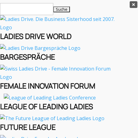
Ladies Drive Shop

Suchen
×
nach:
Es befinden sich keine Produkte im Warenkorb.

LADIES DRIVE WORLD
MENÜ
BARGESPRÄCHE
Interviews
Business
Lifestyle
FEMALE INNOVATION FORUM
Events
Travel
Podcast
LEAGUE OF LEADING LADIES
English
FUTURE LEAGUE
EVENTS