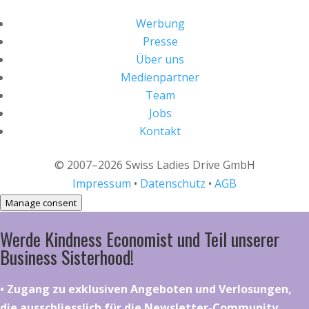
Werbung
Presse
Über uns
Medienpartner
Team
Jobs
Kontakt
© 2007–2026 Swiss Ladies Drive GmbH
Impressum
•
Datenschutz
•
AGB
Manage consent
Werde Kindness Economist und Teil unserer
Business Sisterhood!
•⁠ ⁠⁠Zugang zu exklusiven Angeboten und Verlosungen,
die ausschliesslich für die Newsletter-Community