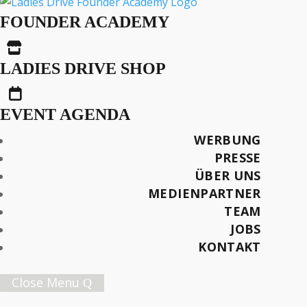
Ein Brite IN Rom –
FOUNDER ACADEMY
Eindrücke Des Neuen

Mclaren 720s
LADIES DRIVE SHOP

EVENT AGENDA
Text: Sebastian Triebl
WERBUNG
Fotos: McLaren
PRESSE
ÜBER UNS
Später lesen
MEDIENPARTNER
TEAM
JOBS
KONTAKT
Female Innovation Forum Vol. 9
Close Menu
21. Oktober 2026.
Jetzt Ticket sichern!