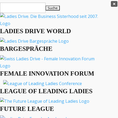
Ladies Drive Shop

Suchen
×
nach:
Es befinden sich keine Produkte im Warenkorb.

LADIES DRIVE WORLD
MENÜ
BARGESPRÄCHE
Interviews
Business
Lifestyle
FEMALE INNOVATION FORUM
Events
Travel
Podcast
LEAGUE OF LEADING LADIES
English
FUTURE LEAGUE
LIFESTYLE