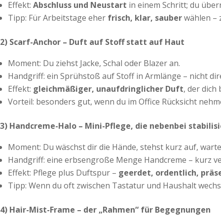
Effekt:
Abschluss und Neustart
in einem Schritt; du übe
Tipp: Für Arbeitstage eher
frisch, klar, sauber
wählen – zi
2) Scarf-Anchor – Duft auf Stoff statt auf Haut
Moment: Du ziehst Jacke, Schal oder Blazer an.
Handgriff: ein Sprühstoß auf Stoff in Armlänge – nicht dir
Effekt:
gleichmäßiger, unaufdringlicher Duft
, der dich
Vorteil: besonders gut, wenn du im Office Rücksicht nehm
3) Handcreme-Halo – Mini-Pflege, die nebenbei stabilisi
Moment: Du wäschst dir die Hände, stehst kurz auf, wart
Handgriff: eine erbsengroße Menge Handcreme – kurz vert
Effekt: Pflege plus Duftspur –
geerdet, ordentlich, präs
Tipp: Wenn du oft zwischen Tastatur und Haushalt wechselst
4) Hair-Mist-Frame – der „Rahmen“ für Begegnungen