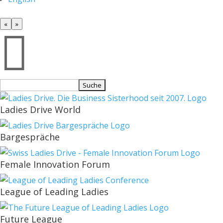
«
»

Suchen
nach:
Ladies Drive World
Bargespräche
Female Innovation Forum
League of Leading Ladies
Future League