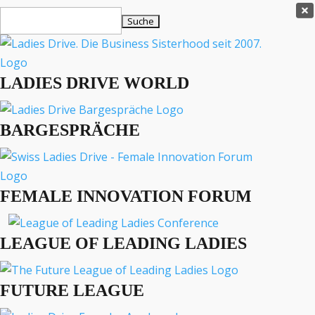
Ladies Drive Shop

Suchen
×
nach:
Es befinden sich keine Produkte im Warenkorb.

LADIES DRIVE WORLD
MENÜ
BARGESPRÄCHE
Interviews
Business
Lifestyle
FEMALE INNOVATION FORUM
Events
Travel
Podcast
LEAGUE OF LEADING LADIES
English
FUTURE LEAGUE
BUSINESS