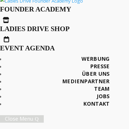
Die Harte Realität Oder:
FOUNDER ACADEMY
Wieso Mama Drei

Brüste Hat
LADIES DRIVE SHOP

EVENT AGENDA
Text: Nathalie Rehak*
WERBUNG
Fotos: FotoPro Bären
PRESSE
ÜBER UNS
Später lesen
MEDIENPARTNER
TEAM
JOBS
KONTAKT
Female Innovation Forum Vol. 9
Close Menu
21. Oktober 2026.
Jetzt Ticket sichern!