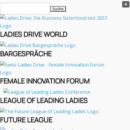
Ladies Drive Shop

Suchen
×
nach:
Es befinden sich keine Produkte im Warenkorb.

LADIES DRIVE WORLD
MENÜ
BARGESPRÄCHE
Interviews
Business
Lifestyle
FEMALE INNOVATION FORUM
Events
Travel
Podcast
LEAGUE OF LEADING LADIES
English
FUTURE LEAGUE
LIFESTYLE