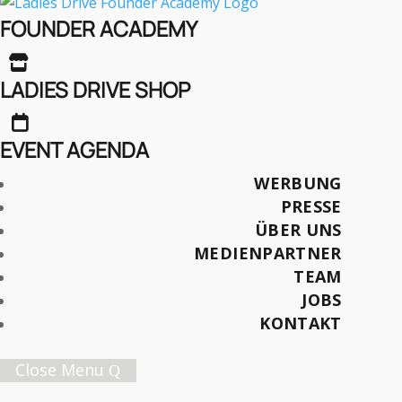
Der Tag, and dem Mein
FOUNDER ACADEMY
Mann Mir den

Testwagen Wegnahm …
LADIES DRIVE SHOP
und Nicht Mehr

Zurückgab.
EVENT AGENDA
WERBUNG
PRESSE
ÜBER UNS
Text: Sandra-Stella Triebl
MEDIENPARTNER
Fotos: Sebastian Triebl
TEAM
JOBS
Später lesen
KONTAKT
Close Menu