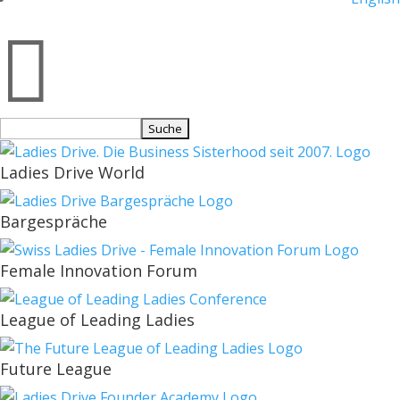

Suchen
nach:
Ladies Drive World
Bargespräche
Female Innovation Forum
League of Leading Ladies
Future League