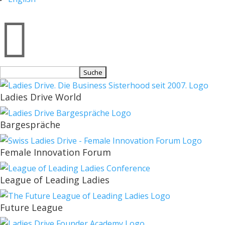

Suchen
nach:
Ladies Drive World
Bargespräche
Female Innovation Forum
League of Leading Ladies
Future League