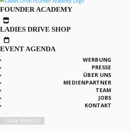
Bei Uns Behalten Alle
FOUNDER ACADEMY
Ihre Stelle

LADIES DRIVE SHOP

EVENT AGENDA
Später lesen
WERBUNG
PRESSE
ÜBER UNS
MEDIENPARTNER
Female Innovation Forum Vol. 9
TEAM
21. Oktober 2026.
JOBS
Jetzt Ticket sichern!
KONTAKT
Close Menu
Ladies Drive Nr. 74