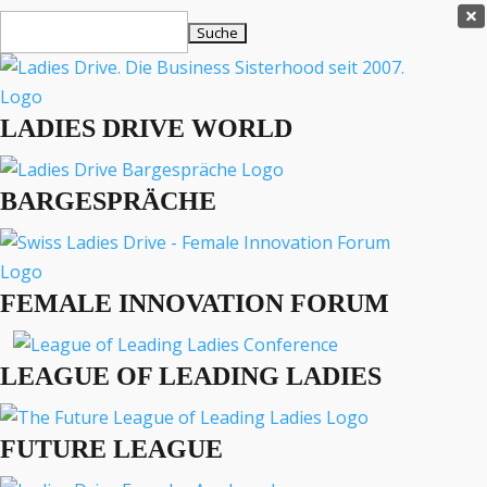
Ladies Drive Shop

Suchen
×
nach:
Es befinden sich keine Produkte im Warenkorb.

LADIES DRIVE WORLD
MENÜ
BARGESPRÄCHE
Interviews
Business
Lifestyle
FEMALE INNOVATION FORUM
Events
Travel
Podcast
LEAGUE OF LEADING LADIES
English
FUTURE LEAGUE
BUSINESS
INTERVIEWS