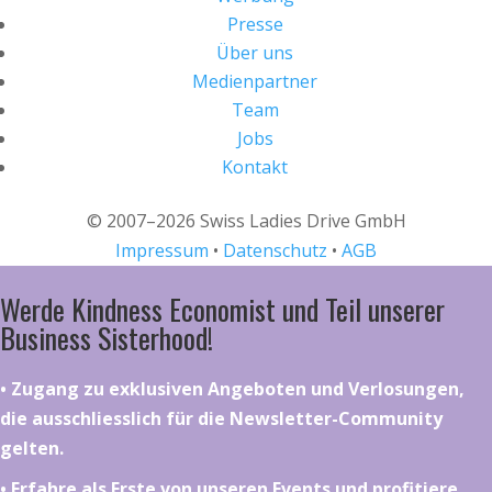
Presse
Über uns
Medienpartner
Team
Jobs
Kontakt
© 2007–2026 Swiss Ladies Drive GmbH
Impressum
•
Datenschutz
•
AGB
Werde Kindness Economist und Teil unserer
Business Sisterhood!
•⁠ ⁠⁠Zugang zu exklusiven Angeboten und Verlosungen,
die ausschliesslich für die Newsletter-Community
gelten.
•⁠ ⁠⁠Erfahre als Erste von unseren Events und profitiere