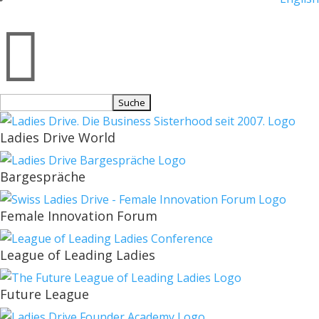

Suchen
nach:
Ladies Drive World
Bargespräche
Female Innovation Forum
League of Leading Ladies
Future League