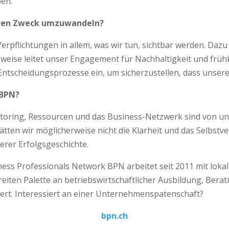
en.
aren Zweck umzuwandeln?
erpflichtungen in allem, was wir tun, sichtbar werden. Daz
eise leitet unser Engagement für Nachhaltigkeit und frühk
Entscheidungsprozesse ein, um sicher­zustellen, dass unse
 BPN?
toring, Ressourcen und das Business-Netzwerk sind von un
ätten wir möglicherweise nicht die Klarheit und das Selbst
erer Erfolgsgeschichte.
ss Professionals Network BPN arbeitet seit 2011 mit lokal
iten Palette an betriebswirtschaftlicher Ausbildung, Bera
ziert. Inte­ressiert an einer Unternehmenspatenschaft?
bpn.ch