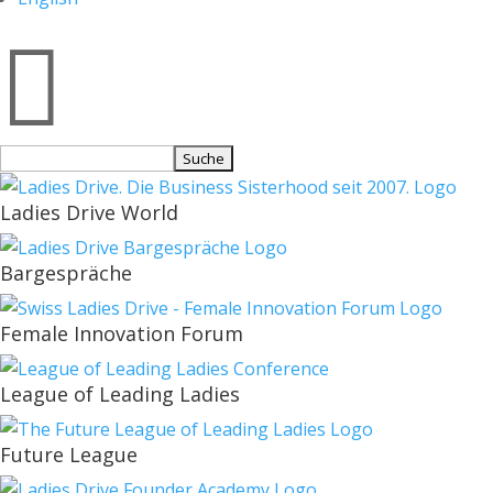

Suchen
nach:
Ladies Drive World
Bargespräche
Female Innovation Forum
League of Leading Ladies
Future League