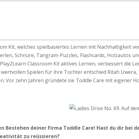
m Kit, welches spielbasiertes Lernen mit Nachhaltigkeit ver
Perlen, Schnüre, Tangram-Puzzles, Flashcards, Holzautos un
s Play2Learn Classroom Kit aktives Lernen, verbessert die 
ertvollen Spielen für ihre Tochter entschied Ritah Uwera,
. Vor zehn Jahren gründete sie Toddle Care mit eigener Holz
en Bestehen deiner Firma Toddle Care! Hast du dir bei 
eativität zu reüssieren?