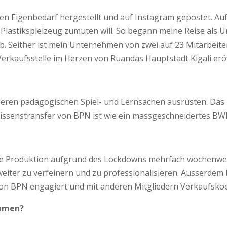
den Eigenbedarf hergestellt und auf Instagram gepostet. Au
in Plastikspielzeug zumuten will. So begann meine Reise als
. Seither ist mein Unternehmen von zwei auf 23 Mitarbeit
rkaufsstelle im Herzen von Ruandas Hauptstadt Kigali eröf
seren pädagogischen Spiel- und Lernsachen ausrüsten. Das
senstransfer von BPN ist wie ein massgeschneidertes BWL-
ie Produktion aufgrund des Lockdowns mehrfach wochenweise
weiter zu verfeinern und zu professionalisieren. Ausserdem 
von BPN engagiert und mit anderen Mitgliedern Verkaufsko
ehmen?