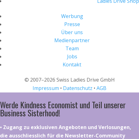
Ladies Drive Shop
Werbung
Presse
Über uns
Medienpartner
Team
Jobs
Kontakt
© 2007–2026 Swiss Ladies Drive GmbH
Impressum
•
Datenschutz
•
AGB
Werde Kindness Economist und Teil unserer
Business Sisterhood!
•⁠ ⁠⁠Zugang zu exklusiven Angeboten und Verlosungen,
die ausschliesslich für die Newsletter-Community