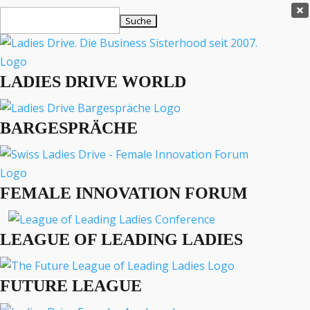
Ladies Drive Shop

Suchen
×
nach:
Es befinden sich keine Produkte im Warenkorb.

LADIES DRIVE WORLD
MENÜ
BARGESPRÄCHE
Interviews
Business
Lifestyle
FEMALE INNOVATION FORUM
Events
Travel
Podcast
LEAGUE OF LEADING LADIES
English
FUTURE LEAGUE