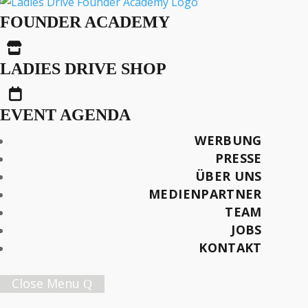
Ladies Drive
Bargespräche Digital
FOUNDER ACADEMY
mit Claudia Kraaz

LADIES DRIVE SHOP

EVENT AGENDA
Später lesen
WERBUNG
PRESSE
ÜBER UNS
MEDIENPARTNER
TEAM
Female Innovation Forum Vol. 9
JOBS
21. Oktober 2026.
KONTAKT
Jetzt Ticket sichern!
Close Menu
Ladies Drive Nr. 74