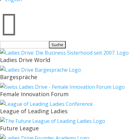

Suchen
nach:
Ladies Drive World
Bargespräche
Female Innovation Forum
League of Leading Ladies
Future League