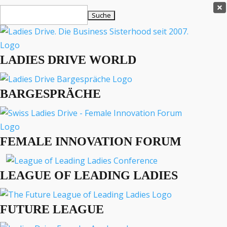
Ladies Drive Shop

Suchen
×
nach:
Es befinden sich keine Produkte im Warenkorb.
LADIES DRIVE WORLD

MENÜ
BARGESPRÄCHE
FEMALE INNOVATION FORUM 2026 – KEYNOTES
FEMALE INNOVATION FORUM
Dr. Yasemin Tahris
LEAGUE OF LEADING LADIES
FUNKTION
Co-Founder of Flowit
FUTURE LEAGUE