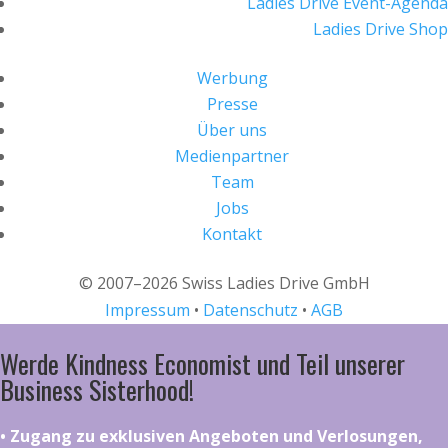
Ladies Drive Event-Agenda
Ladies Drive Shop
Werbung
Presse
Über uns
Medienpartner
Team
Jobs
Kontakt
© 2007–2026 Swiss Ladies Drive GmbH
Impressum
•
Datenschutz
•
AGB
Werde Kindness Economist und Teil unserer
Business Sisterhood!
•⁠ ⁠⁠Zugang zu exklusiven Angeboten und Verlosungen,