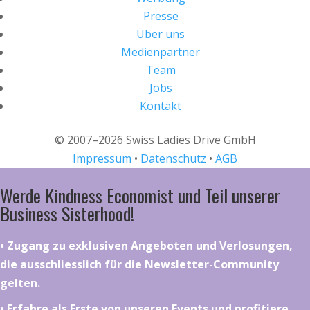
Presse
Über uns
Medienpartner
Team
Jobs
Kontakt
© 2007–2026 Swiss Ladies Drive GmbH
Impressum
•
Datenschutz
•
AGB
Werde Kindness Economist und Teil unserer
Business Sisterhood!
•⁠ ⁠⁠Zugang zu exklusiven Angeboten und Verlosungen,
die ausschliesslich für die Newsletter-Community
gelten.
•⁠ ⁠⁠Erfahre als Erste von unseren Events und profitiere